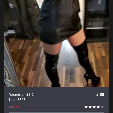
Yasmina
, 27 år
2
Kod: 6596
Offline