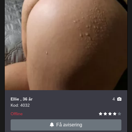
Ellie
, 36 år
4
Kod: 4032
Offline
Få avisering