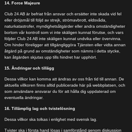
14. Force Majeure
Club 24 AB är befriat från ansvar och ersätter inte skada vid fel
eller dröjsmål till följd av strejk, strömavbrott, eldsvåda,
naturkatastrofer, myndighetsåtgärder eller andra omständigheter
bortom vår kontroll som vi inte skäligen kunnat förutse, och vars
följder Club 24 AB inte skäligen kunnat undvika eller övervinna.
Om hinder föreligger att tillgängliggöra Tjänsten eller vidta annan
åtgärd på grund av omständigheter som nämns i detta stycke,
kan åtgärden skjutas upp tills hindret har upphört.
15. Ändringar och tillägg
Dessa villkor kan komma att ändras av oss från tid till annan. De
aktuella villkoren finns alltid publicerade här på webbplatsen, och
som användare ansvarar du för att hålla dig uppdaterad om
eventuella ändringar.
16. Tillämplig lag och tvistelösning
Dessa villkor ska tolkas i enlighet med svensk lag.
Tvister ska i första hand lösas i samförstånd genom diskussion