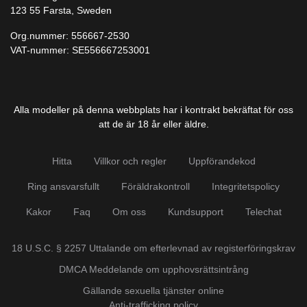
123 55 Farsta, Sweden
Org.nummer: 556667-2530
VAT-nummer: SE556667253001
Alla modeller på denna webbplats har i kontrakt bekräftat för oss
att de är 18 år eller äldre.
Hitta
Villkor och regler
Uppförandekod
Ring ansvarsfullt
Föräldrakontroll
Integritetspolicy
Kakor
Faq
Om oss
Kundsupport
Telechat
18 U.S.C. § 2257 Uttalande om efterlevnad av registerföringskrav
DMCA Meddelande om upphovsrättsintrång
Gällande sexuella tjänster online
Anti-trafficking policy