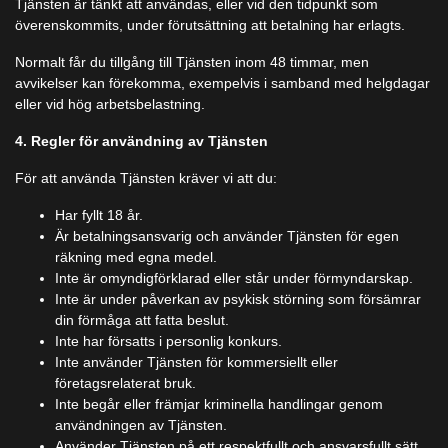
Tjänsten är tänkt att användas, eller vid den tidpunkt som
överenskommits, under förutsättning att betalning har erlagts.
Normalt får du tillgång till Tjänsten inom 48 timmar, men
avvikelser kan förekomma, exempelvis i samband med helgdagar
eller vid hög arbetsbelastning.
4. Regler för användning av Tjänsten
För att använda Tjänsten kräver vi att du:
Har fyllt 18 år.
Är betalningsansvarig och använder Tjänsten för egen
räkning med egna medel.
Inte är omyndigförklarad eller står under förmyndarskap.
Inte är under påverkan av psykisk störning som försämrar
din förmåga att fatta beslut.
Inte har försatts i personlig konkurs.
Inte använder Tjänsten för kommersiellt eller
företagsrelaterat bruk.
Inte begår eller främjar kriminella handlingar genom
användningen av Tjänsten.
Använder Tjänsten på ett respektfullt och ansvarsfullt sätt,