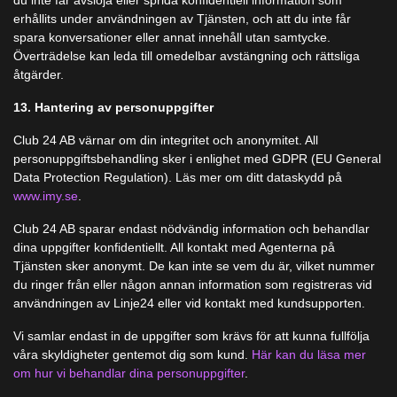
du inte får avslöja eller sprida konfidentiell information som
erhållits under användningen av Tjänsten, och att du inte får
spara konversationer eller annat innehåll utan samtycke.
Överträdelse kan leda till omedelbar avstängning och rättsliga
åtgärder.
13. Hantering av personuppgifter
Club 24 AB värnar om din integritet och anonymitet. All
personuppgiftsbehandling sker i enlighet med GDPR (EU General
Data Protection Regulation). Läs mer om ditt dataskydd på
www.imy.se
.
Club 24 AB sparar endast nödvändig information och behandlar
dina uppgifter konfidentiellt. All kontakt med Agenterna på
Tjänsten sker anonymt. De kan inte se vem du är, vilket nummer
du ringer från eller någon annan information som registreras vid
användningen av Linje24 eller vid kontakt med kundsupporten.
Vi samlar endast in de uppgifter som krävs för att kunna fullfölja
våra skyldigheter gentemot dig som kund.
Här kan du läsa mer
om hur vi behandlar dina personuppgifter
.