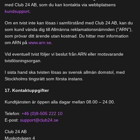
med Club 24 AB, som du kan kontakta via webbplatsens
kundsupport
.
Om en tvist inte kan lösas i samförstånd med Club 24 AB, kan du
som kund vända dig till Allmänna reklamationsnämnden (”ARN”),
som prövar ditt ärende utan kostnad. Du hittar mer information
om ARN på
www.arn.se
.
Vid eventuell tvist följer vi beslut från ARN eller motsvarande
tvistlösningsorgan.
I sista hand ska tvisten lösas av svensk allmän domstol, med
Stockholms tingsrätt som första instans.
17. Kontaktuppgifter
Kundtjänsten är öppen alla dagar mellan 08.00 – 24.00.
Telefon:
+46 (0)8-505 222 10
E-post:
support@club24.se
Club 24 AB
Muskotvägen 4