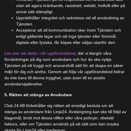
utan att agera kränkande, rasistiskt, oetiskt, hotfullt eller på
annat sätt olämpligt.
Upprätthåller integritet och sekretess vid all användning av
Tjänsten.
Accepterar att all kommunikation sker inom Tjänsten och
enligt gällande lagar och att inga tjänster eller föremål,
digitala eller fysiska, får köpas eller säljas utanför den.
Läs mer om detta i vår uppförandekod
, där vi klargör våra
förväntningar på dig som användare och hur du ska nyttja
Tjänsten på ett tryggt och ansvarsfullt sätt för att skapa en säker
miljö för dig och andra. Genom att följa vår uppförandekod bidrar
du inte bara till denna trygghet, utan även till en positiv
användarupplevelse.
5. Rätten att stänga av Användare
Club 24 AB förbehåller sig rätten att ensidigt besluta om att
stänga av användare från Linje24. Avstängning kan ske till följd av
klagomål, brott mot dessa villkor eller våra policyer, obetald
faktura, eller om Tjänsten används på ett sätt som kan orsaka
skada för Linje24 eller tredjeman.