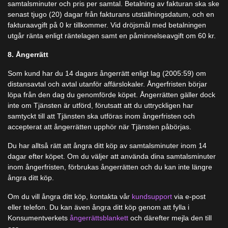
samtalsminuter och pris per samtal. Betalning av fakturan ska ske
senast tjugo (20) dagar från fakturans utställningsdatum, och en
fakturaavgift på 0 kr tillkommer. Vid dröjsmål med betalningen
utgår ränta enligt räntelagen samt en påminnelseavgift om 60 kr.
8. Ångerrätt
Som kund har du 14 dagars ångerrätt enligt lag (2005:59) om
distansavtal och avtal utanför affärslokaler. Ångerfristen börjar
löpa från den dag du genomförde köpet. Ångerrätten gäller dock
inte om Tjänsten är utförd, förutsatt att du uttryckligen har
samtyckt till att Tjänsten ska utföras inom ångerfristen och
accepterat att ångerrätten upphör när Tjänsten påbörjas.
Du har alltså rätt att ångra ditt köp av samtalsminuter inom 14
dagar efter köpet. Om du väljer att använda dina samtalsminuter
inom ångerfristen, förbrukas ångerrätten och du kan inte längre
ångra ditt köp.
Om du vill ångra ditt köp, kontakta vår
kundsupport
via e-post
eller telefon. Du kan även ångra ditt köp genom att fylla i
Konsumentverkets
ångerrättsblankett
och därefter mejla den till